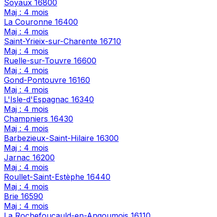
Soyaux
16800
Maj : 4 mois
La Couronne
16400
Maj : 4 mois
Saint-Yrieix-sur-Charente
16710
Maj : 4 mois
Ruelle-sur-Touvre
16600
Maj : 4 mois
Gond-Pontouvre
16160
Maj : 4 mois
L'Isle-d'Espagnac
16340
Maj : 4 mois
Champniers
16430
Maj : 4 mois
Barbezieux-Saint-Hilaire
16300
Maj : 4 mois
Jarnac
16200
Maj : 4 mois
Roullet-Saint-Estèphe
16440
Maj : 4 mois
Brie
16590
Maj : 4 mois
La Rochefoucauld-en-Angoumois
16110