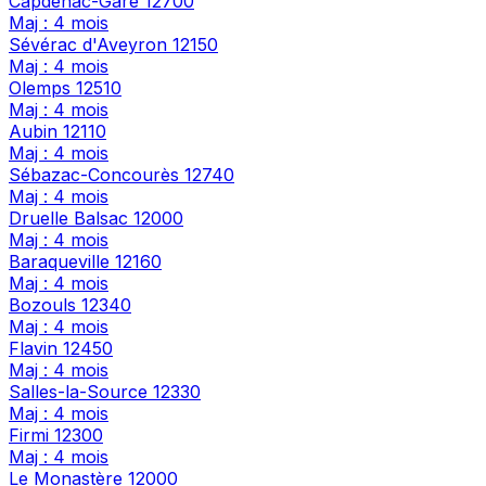
Capdenac-Gare
12700
Maj : 4 mois
Sévérac d'Aveyron
12150
Maj : 4 mois
Olemps
12510
Maj : 4 mois
Aubin
12110
Maj : 4 mois
Sébazac-Concourès
12740
Maj : 4 mois
Druelle Balsac
12000
Maj : 4 mois
Baraqueville
12160
Maj : 4 mois
Bozouls
12340
Maj : 4 mois
Flavin
12450
Maj : 4 mois
Salles-la-Source
12330
Maj : 4 mois
Firmi
12300
Maj : 4 mois
Le Monastère
12000