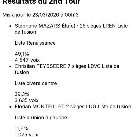
Dans les communes de 1 000 habitants et plus, la liste
arrivée en tête obtient 50 % des sièges au conseil
municipal (prime majoritaire). Les sièges restants sont
répartis à la proportionnelle entre toutes les listes ayant
obtenu plus de 5 % des suffrages exprimés (art. L260-
L262 du Code électoral).
Lieux de vote (
17
)