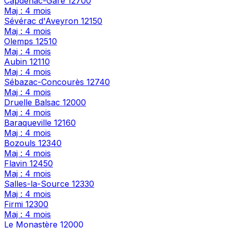
Capdenac-Gare
12700
Maj : 4 mois
Sévérac d'Aveyron
12150
Maj : 4 mois
Olemps
12510
Maj : 4 mois
Aubin
12110
Maj : 4 mois
Sébazac-Concourès
12740
Maj : 4 mois
Druelle Balsac
12000
Maj : 4 mois
Baraqueville
12160
Maj : 4 mois
Bozouls
12340
Maj : 4 mois
Flavin
12450
Maj : 4 mois
Salles-la-Source
12330
Maj : 4 mois
Firmi
12300
Maj : 4 mois
Le Monastère
12000