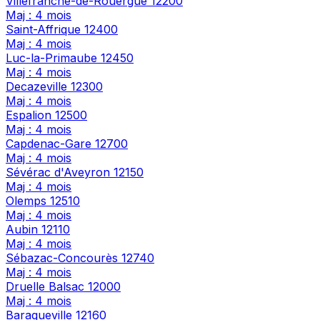
Villefranche-de-Rouergue
12200
Maj : 4 mois
Saint-Affrique
12400
Maj : 4 mois
Luc-la-Primaube
12450
Maj : 4 mois
Decazeville
12300
Maj : 4 mois
Espalion
12500
Maj : 4 mois
Capdenac-Gare
12700
Maj : 4 mois
Sévérac d'Aveyron
12150
Maj : 4 mois
Olemps
12510
Maj : 4 mois
Aubin
12110
Maj : 4 mois
Sébazac-Concourès
12740
Maj : 4 mois
Druelle Balsac
12000
Maj : 4 mois
Baraqueville
12160