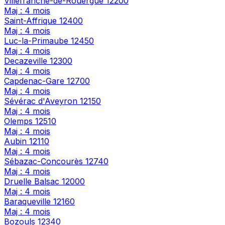
Villefranche-de-Rouergue
12200
Maj : 4 mois
Saint-Affrique
12400
Maj : 4 mois
Luc-la-Primaube
12450
Maj : 4 mois
Decazeville
12300
Maj : 4 mois
Capdenac-Gare
12700
Maj : 4 mois
Sévérac d'Aveyron
12150
Maj : 4 mois
Olemps
12510
Maj : 4 mois
Aubin
12110
Maj : 4 mois
Sébazac-Concourès
12740
Maj : 4 mois
Druelle Balsac
12000
Maj : 4 mois
Baraqueville
12160
Maj : 4 mois
Bozouls
12340