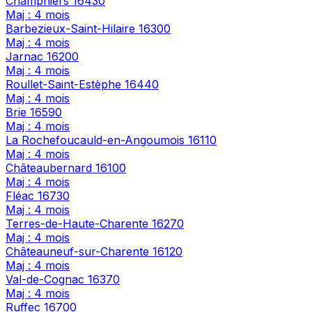
Champniers
16430
Maj : 4 mois
Barbezieux-Saint-Hilaire
16300
Maj : 4 mois
Jarnac
16200
Maj : 4 mois
Roullet-Saint-Estèphe
16440
Maj : 4 mois
Brie
16590
Maj : 4 mois
La Rochefoucauld-en-Angoumois
16110
Maj : 4 mois
Châteaubernard
16100
Maj : 4 mois
Fléac
16730
Maj : 4 mois
Terres-de-Haute-Charente
16270
Maj : 4 mois
Châteauneuf-sur-Charente
16120
Maj : 4 mois
Val-de-Cognac
16370
Maj : 4 mois
Ruffec
16700