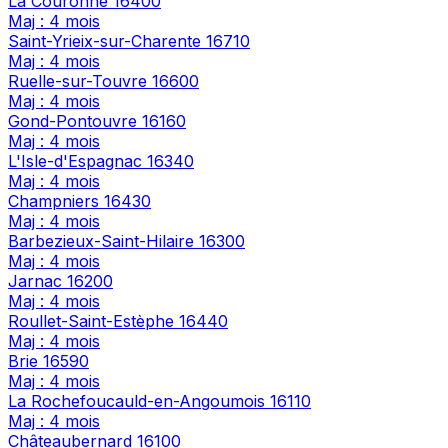
La Couronne
16400
Maj : 4 mois
Saint-Yrieix-sur-Charente
16710
Maj : 4 mois
Ruelle-sur-Touvre
16600
Maj : 4 mois
Gond-Pontouvre
16160
Maj : 4 mois
L'Isle-d'Espagnac
16340
Maj : 4 mois
Champniers
16430
Maj : 4 mois
Barbezieux-Saint-Hilaire
16300
Maj : 4 mois
Jarnac
16200
Maj : 4 mois
Roullet-Saint-Estèphe
16440
Maj : 4 mois
Brie
16590
Maj : 4 mois
La Rochefoucauld-en-Angoumois
16110
Maj : 4 mois
Châteaubernard
16100