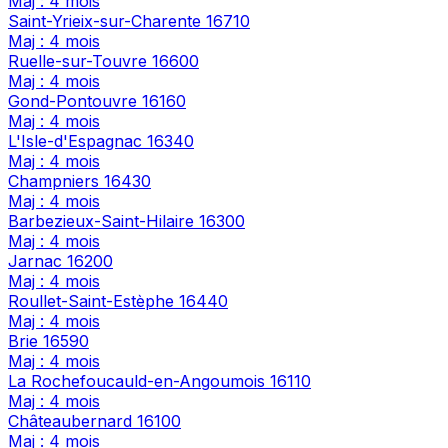
Maj : 4 mois
Saint-Yrieix-sur-Charente
16710
Maj : 4 mois
Ruelle-sur-Touvre
16600
Maj : 4 mois
Gond-Pontouvre
16160
Maj : 4 mois
L'Isle-d'Espagnac
16340
Maj : 4 mois
Champniers
16430
Maj : 4 mois
Barbezieux-Saint-Hilaire
16300
Maj : 4 mois
Jarnac
16200
Maj : 4 mois
Roullet-Saint-Estèphe
16440
Maj : 4 mois
Brie
16590
Maj : 4 mois
La Rochefoucauld-en-Angoumois
16110
Maj : 4 mois
Châteaubernard
16100
Maj : 4 mois