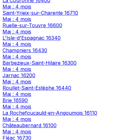
La Couronne
16400
Maj : 4 mois
Saint-Yrieix-sur-Charente
16710
Maj : 4 mois
Ruelle-sur-Touvre
16600
Maj : 4 mois
L'Isle-d'Espagnac
16340
Maj : 4 mois
Champniers
16430
Maj : 4 mois
Barbezieux-Saint-Hilaire
16300
Maj : 4 mois
Jarnac
16200
Maj : 4 mois
Roullet-Saint-Estèphe
16440
Maj : 4 mois
Brie
16590
Maj : 4 mois
La Rochefoucauld-en-Angoumois
16110
Maj : 4 mois
Châteaubernard
16100
Maj : 4 mois
Fléac
16730