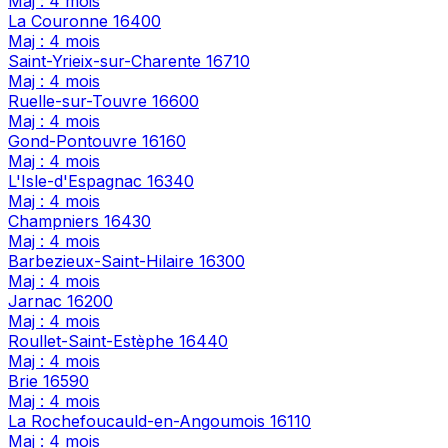
Maj : 4 mois
La Couronne
16400
Maj : 4 mois
Saint-Yrieix-sur-Charente
16710
Maj : 4 mois
Ruelle-sur-Touvre
16600
Maj : 4 mois
Gond-Pontouvre
16160
Maj : 4 mois
L'Isle-d'Espagnac
16340
Maj : 4 mois
Champniers
16430
Maj : 4 mois
Barbezieux-Saint-Hilaire
16300
Maj : 4 mois
Jarnac
16200
Maj : 4 mois
Roullet-Saint-Estèphe
16440
Maj : 4 mois
Brie
16590
Maj : 4 mois
La Rochefoucauld-en-Angoumois
16110
Maj : 4 mois