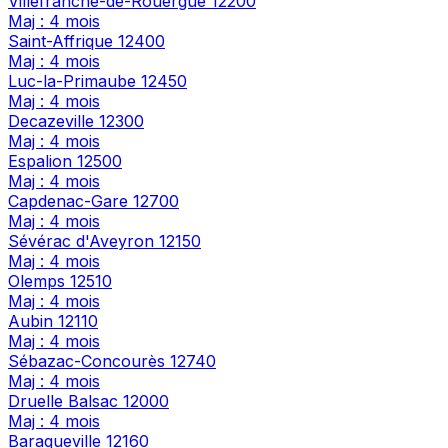
Villefranche-de-Rouergue
12200
Maj : 4 mois
Saint-Affrique
12400
Maj : 4 mois
Luc-la-Primaube
12450
Maj : 4 mois
Decazeville
12300
Maj : 4 mois
Espalion
12500
Maj : 4 mois
Capdenac-Gare
12700
Maj : 4 mois
Sévérac d'Aveyron
12150
Maj : 4 mois
Olemps
12510
Maj : 4 mois
Aubin
12110
Maj : 4 mois
Sébazac-Concourès
12740
Maj : 4 mois
Druelle Balsac
12000
Maj : 4 mois
Baraqueville
12160