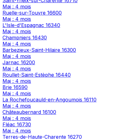
Saint-Yrieix-sur-Charente
16710
Maj : 4 mois
Ruelle-sur-Touvre
16600
Maj : 4 mois
L'Isle-d'Espagnac
16340
Maj : 4 mois
Champniers
16430
Maj : 4 mois
Barbezieux-Saint-Hilaire
16300
Maj : 4 mois
Jarnac
16200
Maj : 4 mois
Roullet-Saint-Estèphe
16440
Maj : 4 mois
Brie
16590
Maj : 4 mois
La Rochefoucauld-en-Angoumois
16110
Maj : 4 mois
Châteaubernard
16100
Maj : 4 mois
Fléac
16730
Maj : 4 mois
Terres-de-Haute-Charente
16270