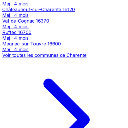
Maj : 4 mois
Châteauneuf-sur-Charente
16120
Maj : 4 mois
Val-de-Cognac
16370
Maj : 4 mois
Ruffec
16700
Maj : 4 mois
Magnac-sur-Touvre
16600
Maj : 4 mois
Voir toutes les communes de Charente