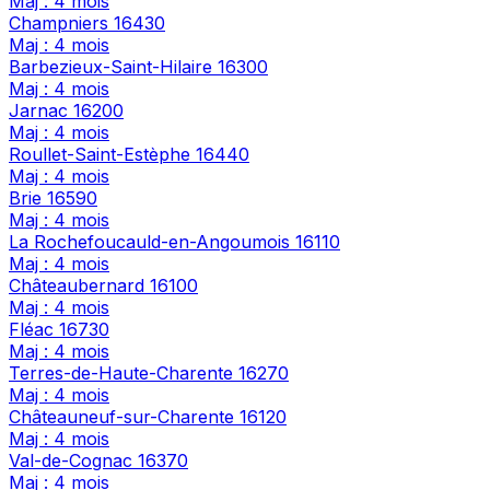
Maj : 4 mois
Champniers
16430
Maj : 4 mois
Barbezieux-Saint-Hilaire
16300
Maj : 4 mois
Jarnac
16200
Maj : 4 mois
Roullet-Saint-Estèphe
16440
Maj : 4 mois
Brie
16590
Maj : 4 mois
La Rochefoucauld-en-Angoumois
16110
Maj : 4 mois
Châteaubernard
16100
Maj : 4 mois
Fléac
16730
Maj : 4 mois
Terres-de-Haute-Charente
16270
Maj : 4 mois
Châteauneuf-sur-Charente
16120
Maj : 4 mois
Val-de-Cognac
16370
Maj : 4 mois