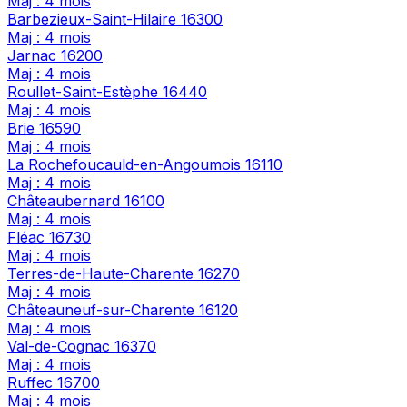
Maj : 4 mois
Barbezieux-Saint-Hilaire
16300
Maj : 4 mois
Jarnac
16200
Maj : 4 mois
Roullet-Saint-Estèphe
16440
Maj : 4 mois
Brie
16590
Maj : 4 mois
La Rochefoucauld-en-Angoumois
16110
Maj : 4 mois
Châteaubernard
16100
Maj : 4 mois
Fléac
16730
Maj : 4 mois
Terres-de-Haute-Charente
16270
Maj : 4 mois
Châteauneuf-sur-Charente
16120
Maj : 4 mois
Val-de-Cognac
16370
Maj : 4 mois
Ruffec
16700
Maj : 4 mois