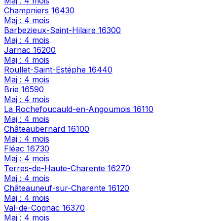
Maj : 4 mois
Champniers
16430
Maj : 4 mois
Barbezieux-Saint-Hilaire
16300
Maj : 4 mois
Jarnac
16200
Maj : 4 mois
Roullet-Saint-Estèphe
16440
Maj : 4 mois
Brie
16590
Maj : 4 mois
La Rochefoucauld-en-Angoumois
16110
Maj : 4 mois
Châteaubernard
16100
Maj : 4 mois
Fléac
16730
Maj : 4 mois
Terres-de-Haute-Charente
16270
Maj : 4 mois
Châteauneuf-sur-Charente
16120
Maj : 4 mois
Val-de-Cognac
16370
Maj : 4 mois