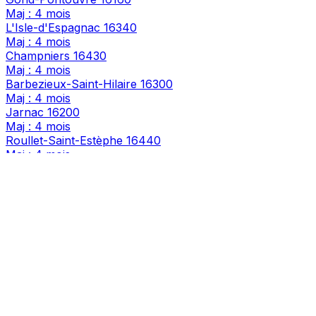
Maj : 4 mois
L'Isle-d'Espagnac
16340
Maj : 4 mois
Champniers
16430
Maj : 4 mois
Barbezieux-Saint-Hilaire
16300
Maj : 4 mois
Jarnac
16200
Maj : 4 mois
Roullet-Saint-Estèphe
16440
Maj : 4 mois
Brie
16590
Maj : 4 mois
La Rochefoucauld-en-Angoumois
16110
Maj : 4 mois
Châteaubernard
16100
Maj : 4 mois
Fléac
16730
Maj : 4 mois
Terres-de-Haute-Charente
16270
Maj : 4 mois
Châteauneuf-sur-Charente
16120