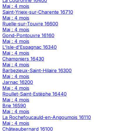
La Couronne
16400
Maj : 4 mois
Saint-Yrieix-sur-Charente
16710
Maj : 4 mois
Ruelle-sur-Touvre
16600
Maj : 4 mois
Gond-Pontouvre
16160
Maj : 4 mois
L'Isle-d'Espagnac
16340
Maj : 4 mois
Champniers
16430
Maj : 4 mois
Barbezieux-Saint-Hilaire
16300
Maj : 4 mois
Jarnac
16200
Maj : 4 mois
Roullet-Saint-Estèphe
16440
Maj : 4 mois
Brie
16590
Maj : 4 mois
La Rochefoucauld-en-Angoumois
16110
Maj : 4 mois
Châteaubernard
16100