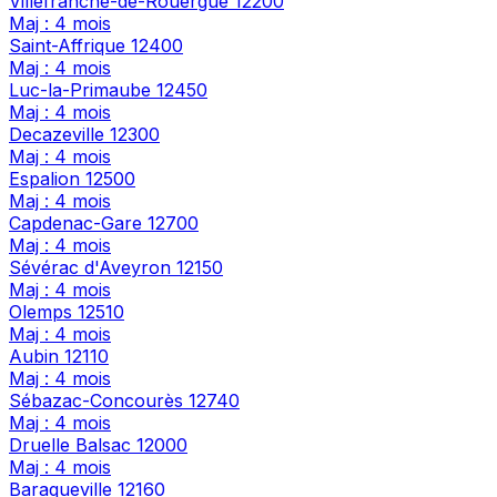
Villefranche-de-Rouergue
12200
Maj : 4 mois
Saint-Affrique
12400
Maj : 4 mois
Luc-la-Primaube
12450
Maj : 4 mois
Decazeville
12300
Maj : 4 mois
Espalion
12500
Maj : 4 mois
Capdenac-Gare
12700
Maj : 4 mois
Sévérac d'Aveyron
12150
Maj : 4 mois
Olemps
12510
Maj : 4 mois
Aubin
12110
Maj : 4 mois
Sébazac-Concourès
12740
Maj : 4 mois
Druelle Balsac
12000
Maj : 4 mois
Baraqueville
12160