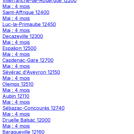
Villefranche-de-Rouergue
12200
Maj : 4 mois
Saint-Affrique
12400
Maj : 4 mois
Luc-la-Primaube
12450
Maj : 4 mois
Decazeville
12300
Maj : 4 mois
Espalion
12500
Maj : 4 mois
Capdenac-Gare
12700
Maj : 4 mois
Sévérac d'Aveyron
12150
Maj : 4 mois
Olemps
12510
Maj : 4 mois
Aubin
12110
Maj : 4 mois
Sébazac-Concourès
12740
Maj : 4 mois
Druelle Balsac
12000
Maj : 4 mois
Baraqueville
12160