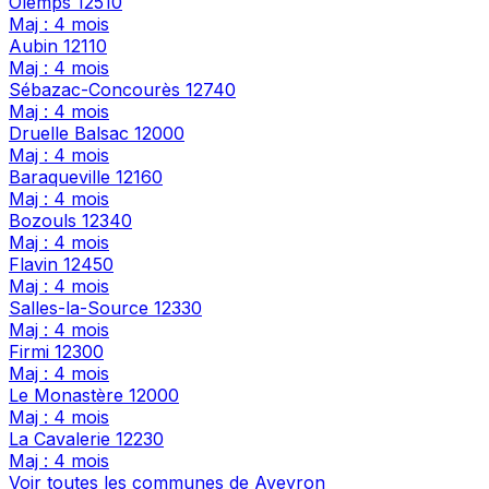
Olemps
12510
Maj : 4 mois
Aubin
12110
Maj : 4 mois
Sébazac-Concourès
12740
Maj : 4 mois
Druelle Balsac
12000
Maj : 4 mois
Baraqueville
12160
Maj : 4 mois
Bozouls
12340
Maj : 4 mois
Flavin
12450
Maj : 4 mois
Salles-la-Source
12330
Maj : 4 mois
Firmi
12300
Maj : 4 mois
Le Monastère
12000
Maj : 4 mois
La Cavalerie
12230
Maj : 4 mois
Voir toutes les communes de Aveyron