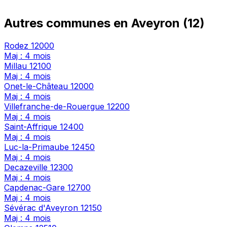
Autres communes en Aveyron (12)
Rodez
12000
Maj : 4 mois
Millau
12100
Maj : 4 mois
Onet-le-Château
12000
Maj : 4 mois
Villefranche-de-Rouergue
12200
Maj : 4 mois
Saint-Affrique
12400
Maj : 4 mois
Luc-la-Primaube
12450
Maj : 4 mois
Decazeville
12300
Maj : 4 mois
Capdenac-Gare
12700
Maj : 4 mois
Sévérac d'Aveyron
12150
Maj : 4 mois