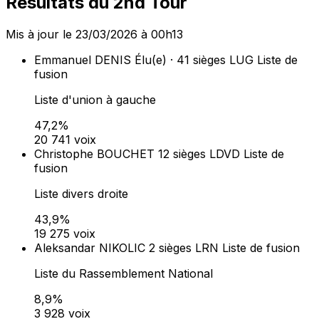
Dans les communes de 1 000 habitants et plus, la liste
arrivée en tête obtient 50 % des sièges au conseil
municipal (prime majoritaire). Les sièges restants sont
répartis à la proportionnelle entre toutes les listes ayant
obtenu plus de 5 % des suffrages exprimés (art. L260-
L262 du Code électoral).
Lieux de vote (
84
)